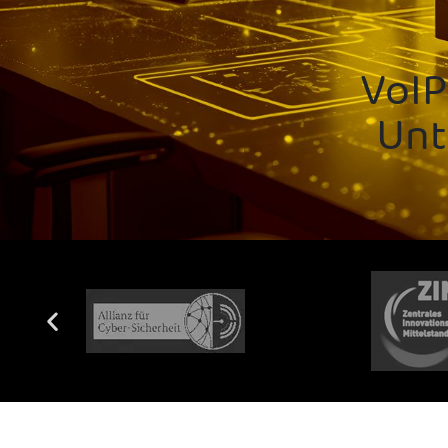
VoIP
Unt