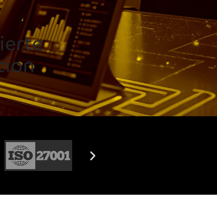
ierte
tion