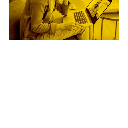
365 Tage im Jahr Anerkennung
für unsere Sys-Admins. Bewirb
Dich jetzt beim innovativen
Cloud deutschen Anbieter.
Hier klicken