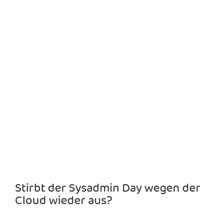
Du möchtest von Deinen kunden
und Kollegen nicht nur ein mal im
jahr gefeiert werden? Dann
bewirb dich jetzt bei uns.
Hier klicken
Stirbt der Sysadmin Day wegen der
Cloud wieder aus?