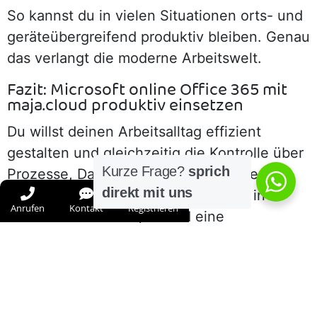
So kannst du in vielen Situationen orts- und
geräteübergreifend produktiv bleiben. Genau
das verlangt die moderne Arbeitswelt.
Fazit: Microsoft online Office 365 mit
maja.cloud produktiv einsetzen
Du willst deinen Arbeitsalltag effizient
gestalten und gleichzeitig die Kontrolle über
Kurze Frage?
sprich
Prozesse, Daten und Zugriffe behalten?
direkt mit uns
Dann ist Microsoft online Office 365 in
Anrufen
Kontakt
Registrieren
Kombination mit maja.cloud eine
durchdachte Lösung für dein Unternehmen.
Du profitierst von einer flexiblen, sicheren
Umgebung, in der Zusammenarbeit nicht nur
möglich, sondern einfach ist.